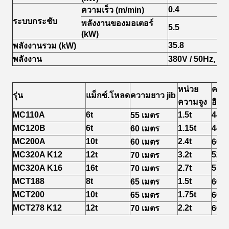
0.4
ความเร็ว (m/min)
ระบบกระชับ
พลังงานของมอเตอร์
5
.5
(kW)
3
5.8
พลังงานรวม (kW)
พลังงาน
380V / 50Hz, 3 ข
หน่วย
ความ
รุ่น
แม็กซ์.โหลด
ความยาว jib
ความจูง
อิสร
MC110A
6t
1.5t
44m
55 เมตร
MC120B
6t
1.15t
44m
60 เมตร
MC200A
10t
2.4t
60 เมตร
60 เ
MC320A K12
12t
3.2t
52.
70 เมตร
MC320A K16
16t
2.7t
51.
70 เมตร
MCT188
8t
1.5t
65 เมตร
60 เ
MCT200
10t
1.75t
65 เมตร
60 เ
MCT278 K12
12t
2.2t
70 เมตร
60 เ