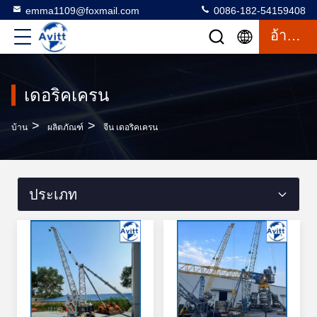
emma1109@foxmail.com
0086-182-54159408
อ้างอิง
เดอริคเครน
>
>
บ้าน
ผลิตภัณฑ์
จีน เดอริคเครน
ประเภท