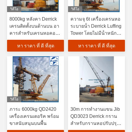
วิดีโอ
วิดีโอ
8000kg หลังคา Derrick
ความจุ 6t เครื่องเครนหอ
เครนติดตั้งบนด้านบน อา
ระบายน้ํา Derrick Luffing
คารสําหรับเครนหอคอย
Tower โดยไม่มีน้ําหนัก
ภายใน
และส่วนม้า
หา ราคา ที่ ดี ที่สุด
หา ราคา ที่ ดี ที่สุด
วิดีโอ
ภาระ 6000kg QD2420
30m การทํางานแขน Jib
เครื่องเครนเดอริค พร้อม
QD3023 Derrick กราน
ขาสนับสนุนบนพื้น
สําหรับกรานหอปรับปรุง
ภายใน